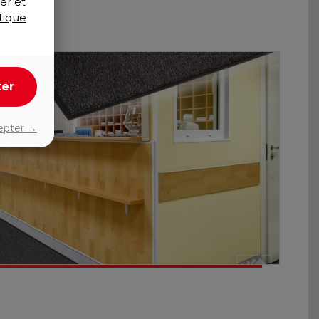
er et
tique
ter
epter →