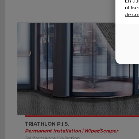
En uti
utili
de con
TRIATHLON P.I.S.
Permanent installation
/
Wiper/Scraper
Performance Collection