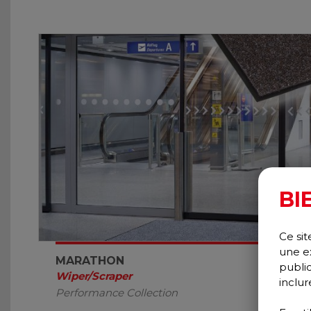
BI
Ce sit
une e
MARATHON
publi
Wiper/Scraper
inclur
Performance Collection