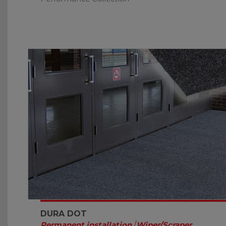
DURA DOT
Permanent installation
/
Wiper/Scraper