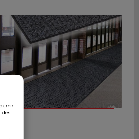
ournir
r des