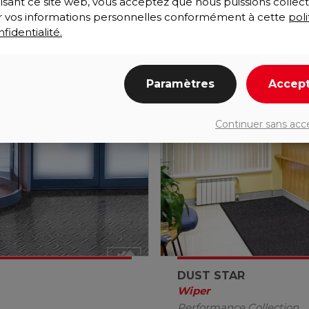
lisant ce site web, vous acceptez que nous puissions collect
ser vos informations personnelles conformément à cette
poli
fidentialité.
Paramètres
Accep
Continuer sans acc
DUST STAR
Wiper
Performance Collection