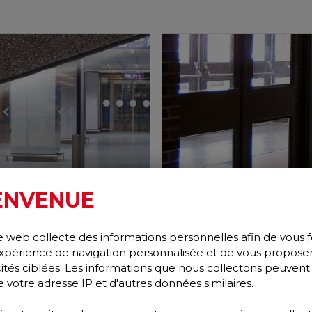
ENVENUE
e web collecte des informations personnelles afin de vous f
xpérience de navigation personnalisée et de vous propose
TIRE TRACK
cités ciblées. Les informations que nous collectons peuvent
Wiper/Scraper
e votre adresse IP et d'autres données similaires.
Performance Collection