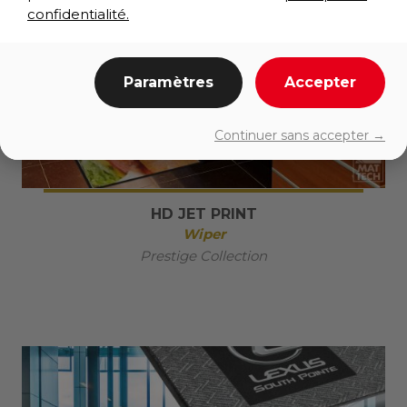
confidentialité.
Paramètres
Accepter
Continuer sans accepter →
HD JET PRINT
Wiper
Prestige Collection