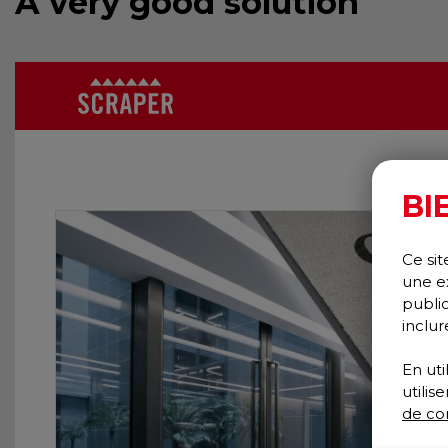
A very good solution
BI
Ce sit
une e
publi
inclur
En uti
utili
de con