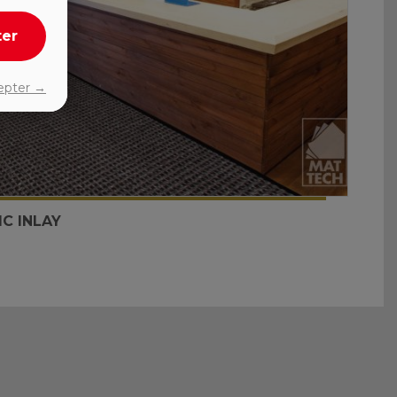
ter
epter →
C INLAY