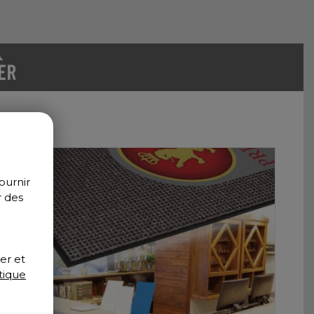
ournir
r des
er et
tique