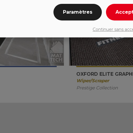
Paramètres
Accep
Continuer sans acc
OXFORD ELITE GRAPHI
Wiper/Scraper
Prestige Collection