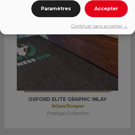
Paramètres
Accepter
Continuer sans accepter →
OXFORD ELITE GRAPHIC INLAY
Wiper/Scraper
Prestige Collection