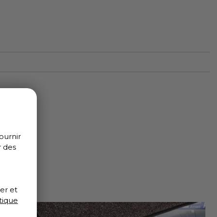
ournir
r des
er et
tique