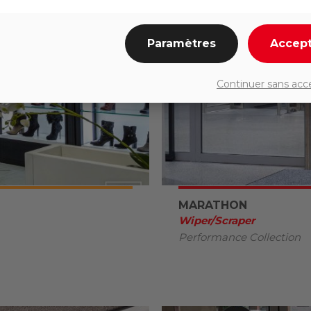
Paramètres
Accep
Continuer sans acc
MARATHON
Wiper/Scraper
Performance Collection