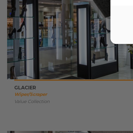
GLACIER
Wiper/Scraper
Value Collection