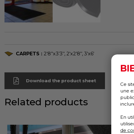
CARPETS :
2'8''x3'3'', 2'x2'8'', 3'x6'
BI
Download the product sheet
Ce sit
une e
publi
Related products
inclur
En uti
utili
de con