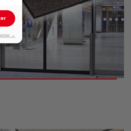
ter
epter →