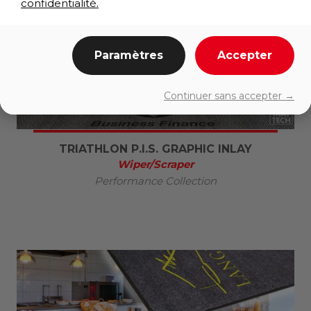
confidentialité.
Paramètres
Accepter
Continuer sans accepter →
TRIATHLON P.I.S. GRAPHIC INLAY
Wiper/Scraper
Performance Collection