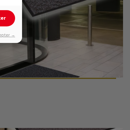
ter
epter →