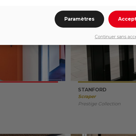
Paramètres
Accep
Continuer sans acc
STANFORD
Scraper
Prestige Collection