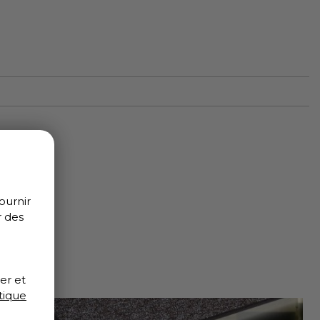
ournir
r des
er et
tique