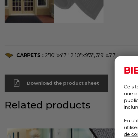
CARPETS :
2'10''x4'7'', 2'10''x9'3'', 3'9''x5'7''
BI
Download the product sheet
Ce sit
une e
publi
Related products
inclur
En uti
utili
de con