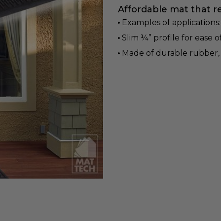
Affordable mat that ret
Examples of applications
Slim ¼” profile for ease 
Made of durable rubber, it
BLACK