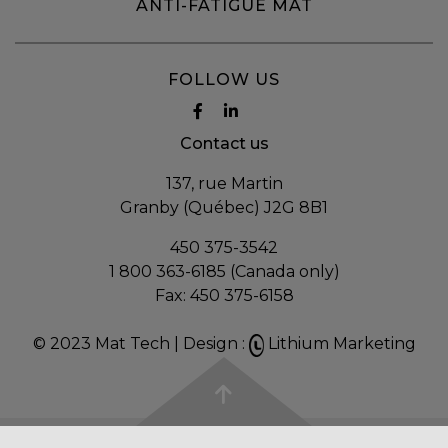
ANTI-FATIGUE MAT
FOLLOW US
Contact us
137, rue Martin
Granby (Québec) J2G 8B1
450 375-3542
1 800 363-6185 (Canada only)
Fax:
450 375-6158
© 2023 Mat Tech |
Design :
Lithium Marketing
Choix de consentement