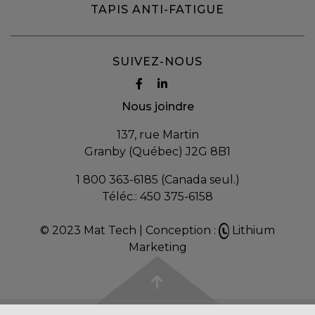
TAPIS ANTI-FATIGUE
SUIVEZ-NOUS
Nous joindre
137, rue Martin
Granby (Québec) J2G 8B1
1 800 363-6185 (Canada seul.)
Téléc.:
450 375-6158
© 2023 Mat Tech |
Conception :
Lithium
Marketing
Choix de consentement