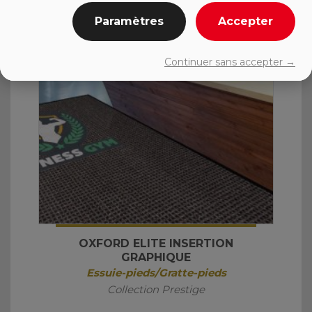
Paramètres
Accepter
Continuer sans accepter →
OXFORD ELITE INSERTION
GRAPHIQUE
Essuie-pieds/Gratte-pieds
Collection Prestige