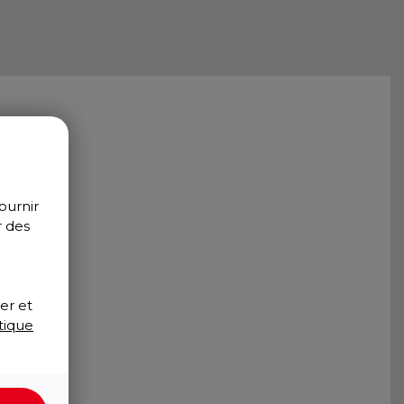
ournir
r des
er et
tique