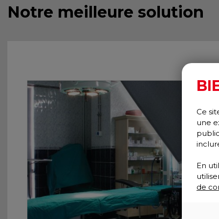
Notre meilleure solution
BI
Ce sit
une e
publi
inclur
En uti
utili
de con