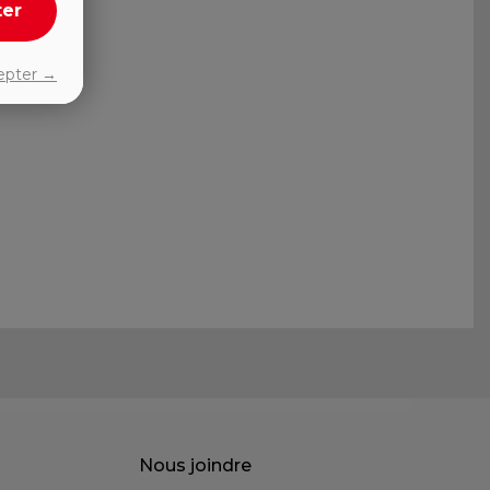
ter
epter →
Nous joindre