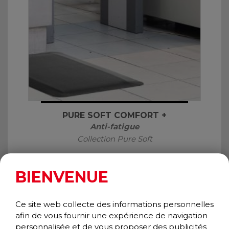
PURE SOFT COMFORT +
Anti-fatigue
Collection Pure Soft
BIENVENUE
Une très bonne solution
Ce site web collecte des informations personnelles
afin de vous fournir une expérience de navigation
personnalisée et de vous proposer des publicités