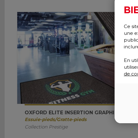
BI
Ce sit
une e
publi
inclur
En uti
utili
de con
OXFORD ELITE INSERTION GRAPHIQUE
Essuie-pieds/Gratte-pieds
Collection Prestige