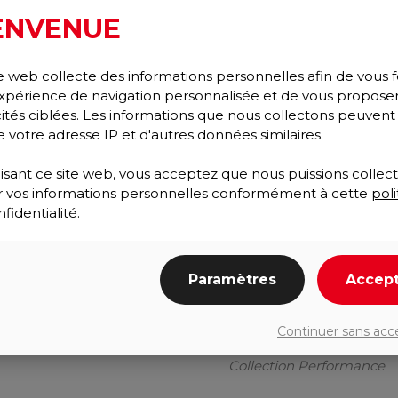
ENVENUE
e web collecte des informations personnelles afin de vous f
xpérience de navigation personnalisée et de vous propose
cités ciblées. Les informations que nous collectons peuvent
e votre adresse IP et d'autres données similaires.
lisant ce site web, vous acceptez que nous puissions collect
ser vos informations personnelles conformément à cette
poli
fidentialité.
Paramètres
Accep
TRIATHLON INSERTIO
Continuer sans acc
Essuie-pieds/Gratte-pie
Collection Performance