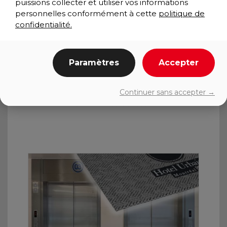
puissions collecter et utiliser vos informations
personnelles conformément à cette
politique de
confidentialité.
Paramètres
Accepter
TRIATHLON GRAPHIC INLAY
Wiper/Scraper
Continuer sans accepter →
Performance Collection