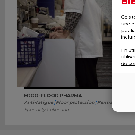
BI
Ce sit
une e
publi
inclur
En uti
utili
de con
ERGO-FLOOR PHARMA
Anti-fatigue
/
Floor protection
/
Permanent insta
Speciality Collection