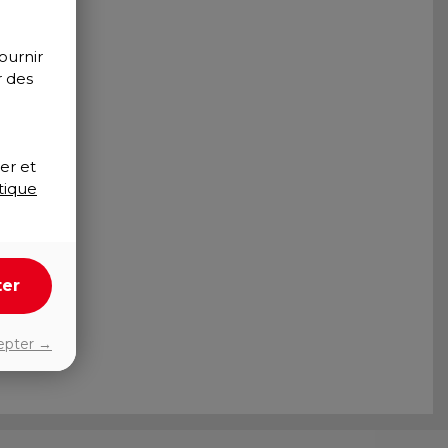
ournir
r des
er et
tique
ter
epter →