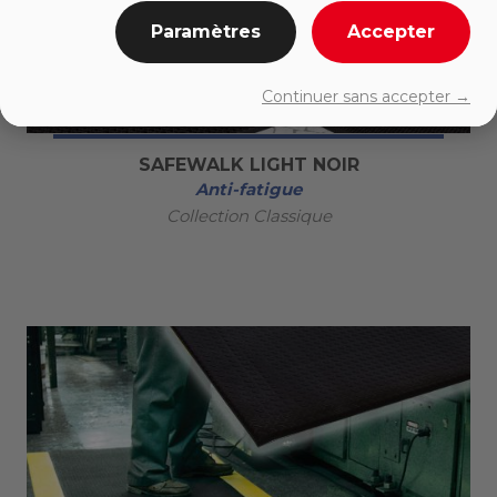
Paramètres
Accepter
Continuer sans accepter →
SAFEWALK LIGHT NOIR
Anti-fatigue
Collection Classique