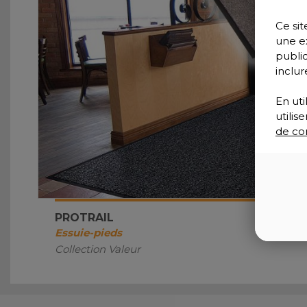
Ce sit
une e
publi
inclur
En uti
utili
de con
PROTRAIL
Essuie-pieds
Collection Valeur