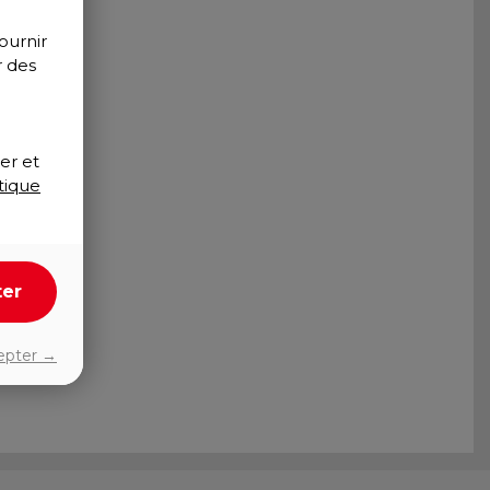
ournir
r des
er et
tique
ter
epter →