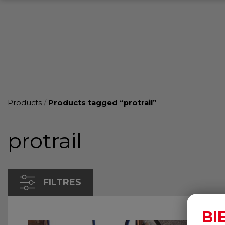
Products
/
Products tagged “protrail”
protrail
FILTRES
BI