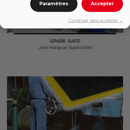
Paramètres
Accepter
Continuer sans accepter →
SPARK SAFE
Anti-fatigue
/
Spécialité